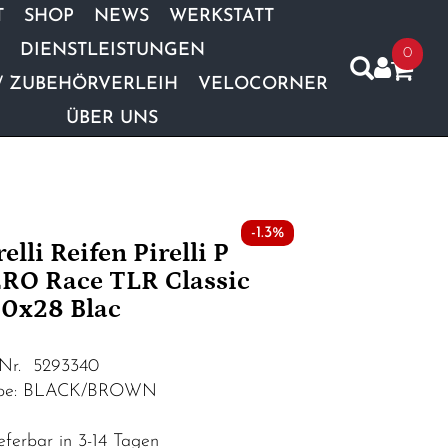
T
SHOP
NEWS
WERKSTATT
DIENSTLEISTUNGEN
0
/ ZUBEHÖRVERLEIH
VELOCORNER
ÜBER UNS
-1.3%
relli Reifen Pirelli P
RO Race TLR Classic
0x28 Blac
.Nr. 5293340
rbe: BLACK/BROWN
eferbar in 3-14 Tagen