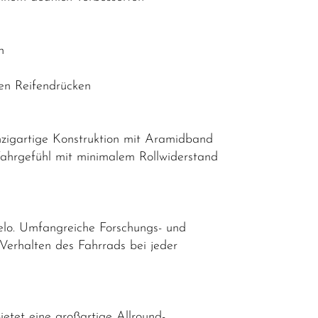
n
ren Reifendrücken
nzigartige Konstruktion mit Aramidband
 Fahrgefühl mit minimalem Rollwiderstand
lo. Umfangreiche Forschungs- und
Verhalten des Fahrrads bei jeder
etet eine großartige Allround-