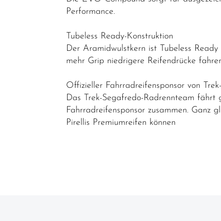
Performance.
Kettenblätter
Kettenschutz
Tubeless Ready-Konstruktion
/
Der Aramidwulstkern ist Tubeless Ready 
Kettenführung
mehr Grip niedrigere Reifendrücke fahren
Kurbel & -
Offizieller Fahrradreifensponsor von Tre
garnituren
Das Trek-Segafredo-Radrennteam fährt gern
Laufräder
Fahrradreifensponsor zusammen. Ganz gle
Pirellis Premiumreifen können
Lenker
Lenkerbänder
Naben
Pedale /
Schuhplatten
Pneu /