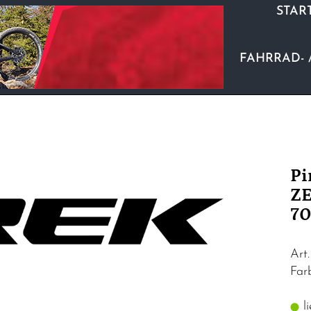
STAR
FAHRRAD- 
Pi
ZE
70
Art
Fa
li