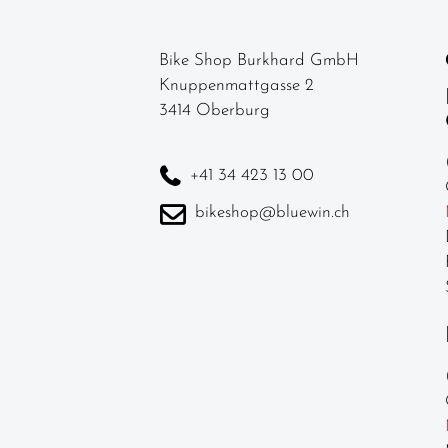
Reifen
Sättel
Bike Shop Burkhard GmbH
Sattelstützen
Knuppenmattgasse 2
3414 Oberburg
Schläuche
Schutzbleche
+41 34 423 13 00
Speichen
bikeshop@bluewin.ch
Ständer
Steckachsen
/
Schnellspanner
Steuersätze
Vorbauten
Helme &