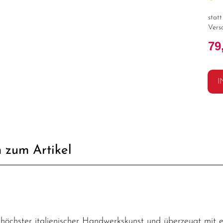
stat
Vers
79
I
 zum Artikel
is höchster italienischer Handwerkskunst und überzeugt mit 