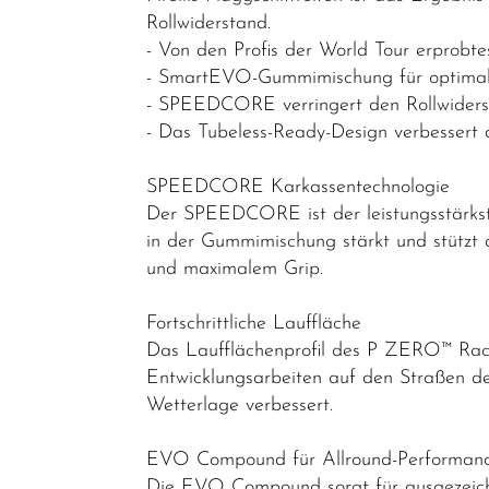
Rollwiderstand.
Jugendfahrräder
- Von den Profis der World Tour erprobtes
Rahmen
- SmartEVO-Gummimischung für optimale
Fahrradzubehör
- SPEEDCORE verringert den Rollwiderst
- Das Tubeless-Ready-Design verbessert 
Fahrradteile
Dämpfer &
SPEEDCORE Karkassentechnologie
Der SPEEDCORE ist der leistungsstärkste
-
in der Gummimischung stärkt und stützt 
komponenten
und maximalem Grip.
Felgen
Fortschrittliche Lauffläche
Gabeln
Das Laufflächenprofil des P ZERO™ Rac
Griffe
Entwicklungsarbeiten auf den Straßen de
Wetterlage verbessert.
Kassetten &
Ritzel
EVO Compound für Allround-Performan
Ketten
Die EVO Compound sorgt für ausgezeichne