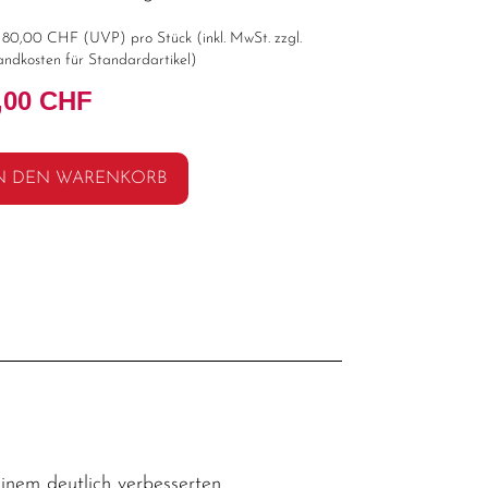
t
80,00 CHF
(
UVP
) pro Stück (inkl. MwSt. zzgl.
andkosten für Standardartikel
)
,00 CHF
N DEN WARENKORB
einem deutlich verbesserten