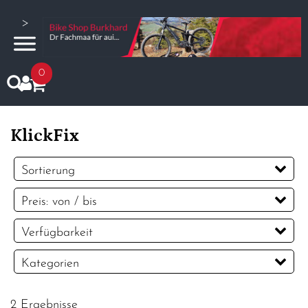
>
0
KlickFix
Sortierung
Preis: von / bis
CHF
Verfügbarkeit
CHF
Kategorien
PREISFILTER ANWENDEN
Körbe
2 Ergebnisse