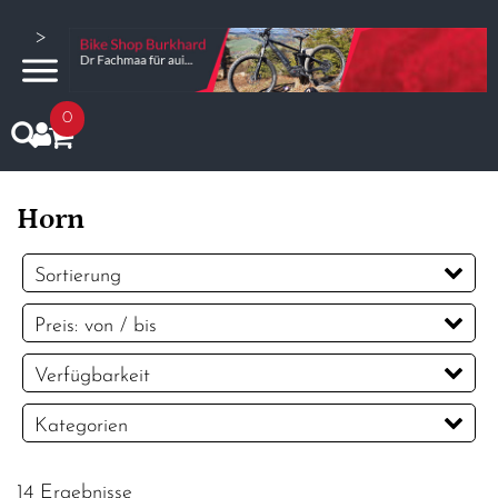
>
0
Horn
Sortierung
Preis: von / bis
CHF
Verfügbarkeit
CHF
Kategorien
PREISFILTER ANWENDEN
Kettenschutz / Kettenführung
14 Ergebnisse