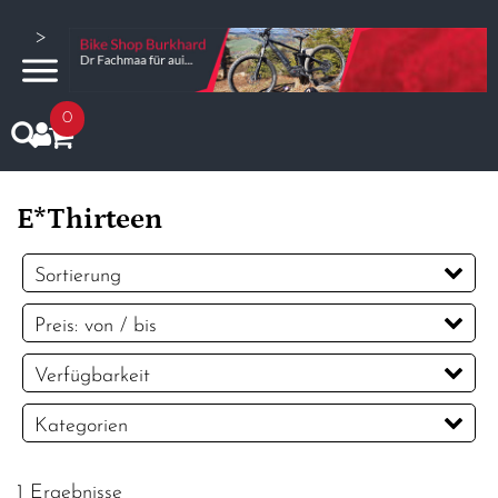
>
0
E*Thirteen
Sortierung
Preis: von / bis
CHF
Verfügbarkeit
CHF
Kategorien
PREISFILTER ANWENDEN
Kassetten & Ritzel
1 Ergebnisse