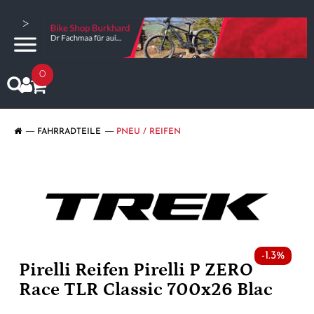
>
0
FAHRRADTEILE
PNEU / REIFEN
-1.3%
Pirelli Reifen Pirelli P ZERO
Race TLR Classic 700x26 Blac