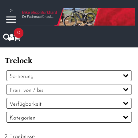
>
0
Trelock
Sortierung
Preis: von / bis
CHF
Verfügbarkeit
CHF
Kategorien
PREISFILTER ANWENDEN
Beleuchtung
2 Ergebnisse