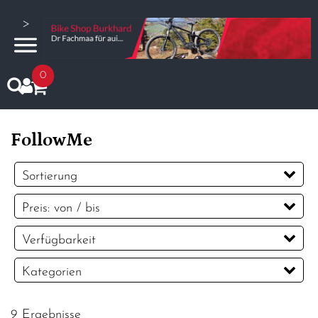
>
0
FollowMe
Sortierung
Preis: von / bis
CHF
Verfügbarkeit
CHF
Kategorien
PREISFILTER ANWENDEN
Fahrradanhänger / Fahrradträger
9 Ergebnisse