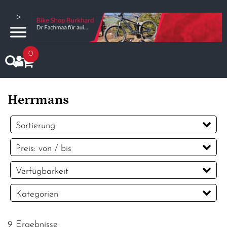
>
0
Herrmans
Sortierung
Preis: von / bis
CHF
Verfügbarkeit
CHF
Kategorien
PREISFILTER ANWENDEN
Beleuchtung
9 Ergebnisse