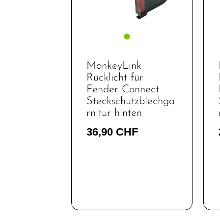
Fahrräder
Kinder- und
Jugendfahrräder
Rahmen
MonkeyLink
Fahrradzubehör
Rücklicht für
Fahrradteile
Fender Connect
Steckschutzblechga
Helme &
rnitur hinten
Zubehör
36,90 CHF
Werkstatt /
Reinigung /
Pflege
Neuheiten