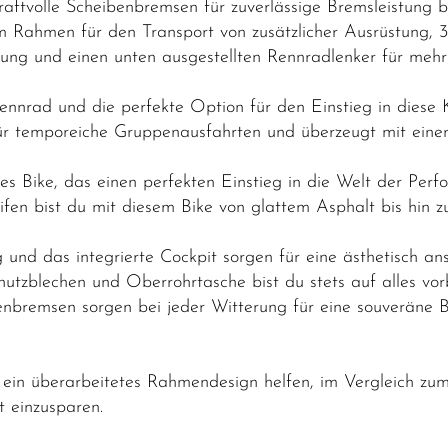
aftvolle Scheibenbremsen für zuverlässige Bremsleistung b
m Rahmen für den Transport von zusätzlicher Ausrüstung, 
ng und einen unten ausgestellten Rennradlenker für mehr K
nrad und die perfekte Option für den Einstieg in diese K
für temporeiche Gruppenausfahrten und überzeugt mit einer 
ges Bike, das einen perfekten Einstieg in die Welt der Per
fen bist du mit diesem Bike von glattem Asphalt bis hin z
 und das integrierte Cockpit sorgen für eine ästhetisch a
tzblechen und Oberrohrtasche bist du stets auf alles vorb
benbremsen sorgen bei jeder Witterung für eine souveräne B
 ein überarbeitetes Rahmendesign helfen, im Vergleich z
 einzusparen.