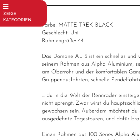
ZEIGE
KATEGORIEN
Farbe: MATTE TREK BLACK
Fahrräder
Geschlecht: Uni
Rahmengröße: 44
Trekking-/
Cityräder
Das Domane AL 5 ist ein schnelles und vi
Mountainbikes
seinem Rahmen aus Alpha Aluminium, sein
am Oberrohr und der komfortablen Ganzt
E-Bikes / E-
Gruppenausfahrten, schnelle Pendelfahrt
Rennräder
… du in die Welt der Rennräder einsteige
Rennräder /
nicht sprengt. Zwar wirst du hauptsächli
Gravel
gewachsen sein. Außerdem möchtest du ei
Rennräder
ausgedehnte Tagestouren, und dafür bra
Gravel
Einen Rahmen aus 100 Series Alpha Alumin
Fahrräder