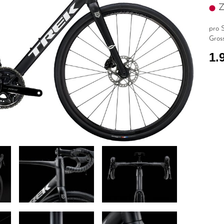
Z.
pro S
Gross
1.