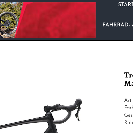
STAR
FAHRRAD- 
Tr
Ma
Art
Far
Ges
Rah