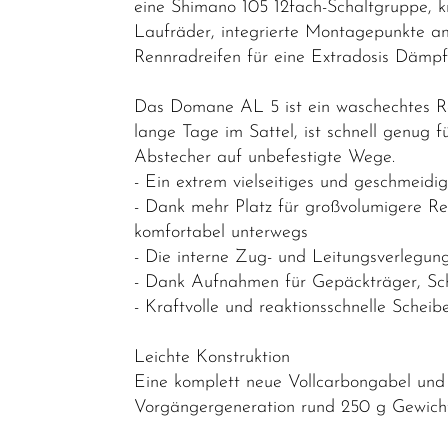
eine Shimano 105 12fach-Schaltgruppe, kr
Sonderangebote
Laufräder, integrierte Montagepunkte a
Rennradreifen für eine Extradosis Dämpfu
Kinder- und
Jugendfahrräder
Das Domane AL 5 ist ein waschechtes Ren
Rahmen
lange Tage im Sattel, ist schnell genug 
Abstecher auf unbefestigte Wege.
Fahrradzubehör
- Ein extrem vielseitiges und geschmeidi
Fahrradteile
- Dank mehr Platz für großvolumigere Rei
komfortabel unterwegs
Helme &
- Die interne Zug- und Leitungsverlegung
Zubehör
- Dank Aufnahmen für Gepäckträger, Schu
Werkstatt /
- Kraftvolle und reaktionsschnelle Schei
Reinigung /
Pflege
Leichte Konstruktion
Eine komplett neue Vollcarbongabel und
Neuheiten
Vorgängergeneration rund 250 g Gewicht