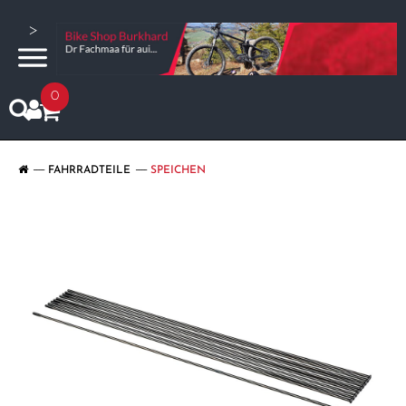
>
0
FAHRRADTEILE
SPEICHEN