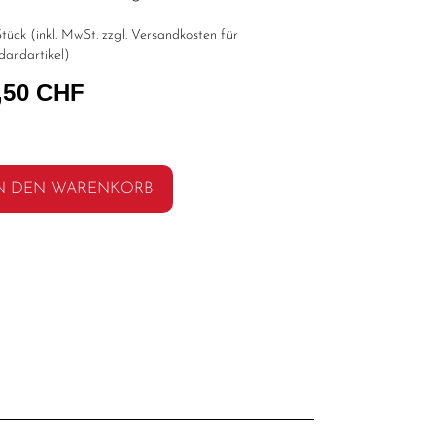
tück (inkl. MwSt. zzgl.
Versandkosten für
dardartikel
)
,50 CHF
N DEN WARENKORB
l