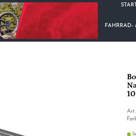
STAR
FAHRRAD- 
Bo
Na
10
Art
Far
li