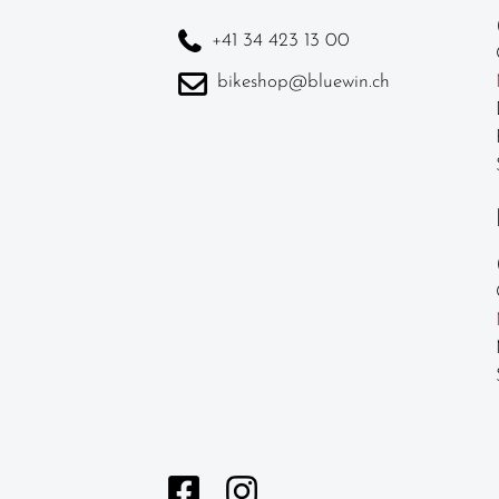
garnituren
+41 34 423 13 00
Laufräder
bikeshop@bluewin.ch
Lenker
Lenkerbänder
Naben
Pedale /
Schuhplatten
Pneu /
Reifen
Sättel
Sattelstützen
Schläuche
Schutzbleche