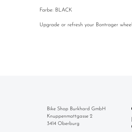
-
Farbe: BLACK
komponenten
Upgrade or refresh your Bontrager wheel
Felgen
Gabeln
Griffe
Kassetten &
Ritzel
Ketten
Kettenblätter
Kettenschutz
/
Bike Shop Burkhard GmbH
Kettenführung
Knuppenmattgasse 2
3414 Oberburg
Kurbel & -