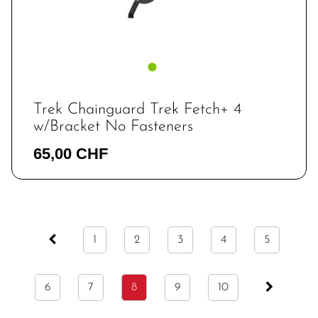
Trek Chainguard Trek Fetch+ 4
w/Bracket No Fasteners
65,00 CHF
1
2
3
4
5
6
7
8
9
10