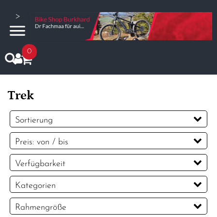
>
0
Trek
Sortierung
Preis: von / bis
CHF
Verfügbarkeit
CHF
Kategorien
PREISFILTER ANWENDEN
12 - 16 Fahrräder
18" - 20" Fahrräder
Rahmengröße