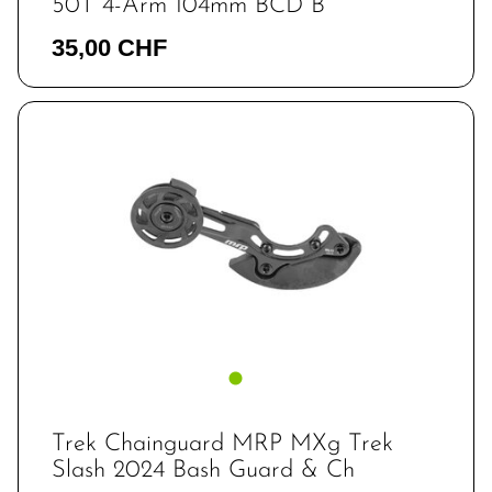
50T 4-Arm 104mm BCD B
Naben
Pedale / Schuhplatten
35,00 CHF
Rahmen Cover Batterieabdeckung
Rahmenfarbe / Rahmenlackierung
Rennräder
Sättel
Sattelstützen
Schaltauge
Schutzbleche
Speichen
Ständer
Steuersätze
Trekking-/ Cityräder
Vorbauten
Werkstatt / Reinigung / Pflege
Trek Chainguard MRP MXg Trek
Slash 2024 Bash Guard & Ch