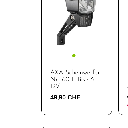
Fahrräder
Kinder- und
Jugendfahrräder
Rahmen
Fahrradzubehör
Fahrradteile
Helme &
Zubehör
AXA Scheinwerfer
Nxt 60 E-Bike 6-
Werkstatt /
12V
Reinigung /
Pflege
49,90 CHF
Neuheiten