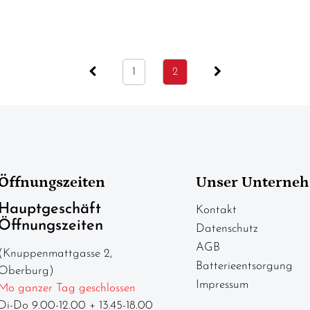
1
2
Öffnungszeiten
Unser Unterne
Hauptgeschäft
Kontakt
Öffnungszeiten
Datenschutz
AGB
(Knuppenmattgasse 2,
Batterieentsorgung
Oberburg)
Impressum
Mo ganzer Tag geschlossen
Di-Do 9.00-12.00 + 13.45-18.00