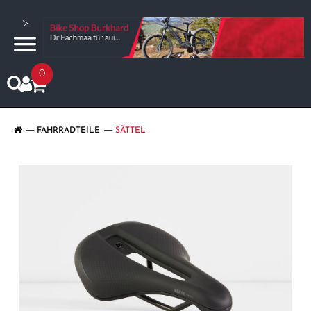
>
0
FAHRRADTEILE
SÄTTEL