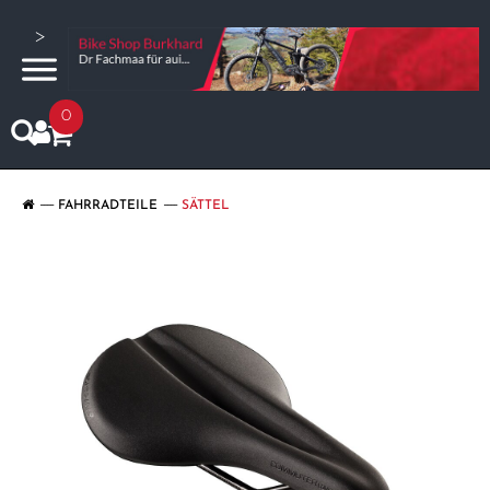
>
0
FAHRRADTEILE
SÄTTEL