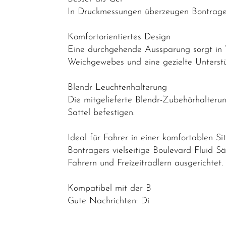
Lenkerbänder
In Druckmessungen überzeugen Bontrager 
Naben
Komfortorientiertes Design
Pedale /
Eine durchgehende Aussparung sorgt in V
Weichgewebes und eine gezielte Unterstü
Schuhplatten
Pneu /
Blendr Leuchtenhalterung
Reifen
Die mitgelieferte Blendr-Zubehörhalterun
Sattel befestigen.
Sättel
Sattelstützen
Ideal für Fahrer in einer komfortablen Si
Bontragers vielseitige Boulevard Fluid Sä
Schläuche
Fahrern und Freizeitradlern ausgerichtet.
Schutzbleche
Speichen
Kompatibel mit der B
Gute Nachrichten: Di
Ständer
Steckachsen