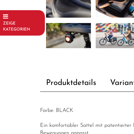
ZEIGE
KATEGORIEN
Fahrräder
Kinder- und
Jugendfahrräder
Rahmen
Produktdetails
Varian
Fahrradzubehör
Fahrradteile
Dämpfer &
Farbe: BLACK
-
komponenten
Ein komfortabler Sattel mit patentierter
Felgen
Bewegungen anpasst.