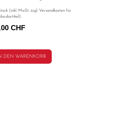
tück (inkl. MwSt. zzgl.
Versandkosten für
dardartikel
)
,00 CHF
N DEN WARENKORB