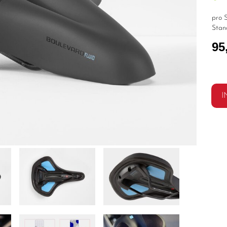
pro S
Stan
95
I