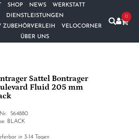
T
SHOP
NEWS
WERKSTATT
DIENSTLEISTUNGEN
0
/ ZUBEHÖRVERLEIH
VELOCORNER
ÜBER UNS
ntrager Sattel Bontrager
ulevard Fluid 205 mm
ack
.Nr. 564880
be: BLACK
eferbar in 3-14 Tagen