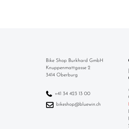
/
Schnellspanner
Steuersätze
Vorbauten
Helme &
Zubehör
Bike Shop Burkhard GmbH
Werkstatt /
Knuppenmattgasse 2
Reinigung /
3414 Oberburg
Pflege
Neuheiten
+41 34 423 13 00
bikeshop@bluewin.ch