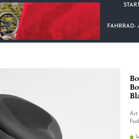
STAR
FAHRRAD- 
Bo
Bo
Bl
Art
Far
li