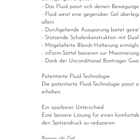
- Das Fluid passt sich deinen Bewegunge
Gabeln
- Fluid weist eine gegenüber Gel überle
Griffe
allein
- Durchgehende Aussparung bietet gezie
Kassetten &
- Stützende Schalenkonstruktion mit Dua
Ritzel
- Mitgelieferte Blendr-Halterung ermöglic
Ketten
- inForm-Sättel basieren zur Maximieru
- Dank der Unconditional Bontrager Guar
Kettenblätter
Kettenschutz
Patentierte Fluid-Technologie
/
Die patentierte Fluid-Technologie passt
Kettenführung
erhöhen.
Kurbel & -
Ein spürbarer Unterschied
garnituren
Eine bessere Lösung für einen komfortab
den Spitzendruck zu reduzieren.
Laufräder
Lenker
Besser als Gel