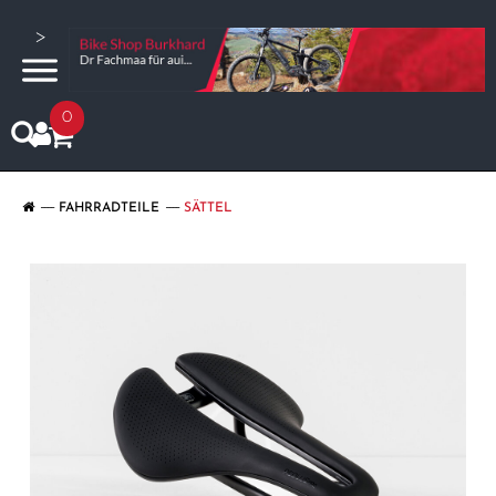
>
0
FAHRRADTEILE
SÄTTEL