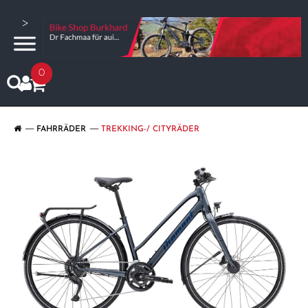
>
0
FAHRRÄDER
TREKKING-/ CITYRÄDER