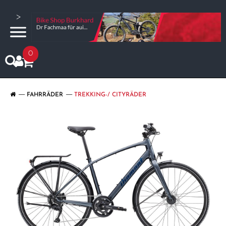
>
0
FAHRRÄDER
TREKKING-/ CITYRÄDER