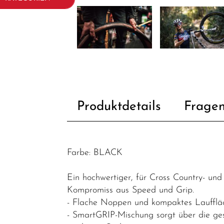
Fahrräder
Kinder- und
Jugendfahrräder
Rahmen
Fahrradzubehör
Produktdetails
Fragen
Fahrradteile
Dämpfer &
-
komponenten
Farbe: BLACK
Felgen
Ein hochwertiger, für Cross Country- un
Gabeln
Kompromiss aus Speed und Grip.
- Flache Noppen und kompaktes Lauffläch
Griffe
- SmartGRIP-Mischung sorgt über die ge