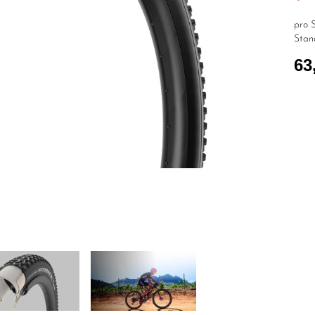
pro S
Stan
63