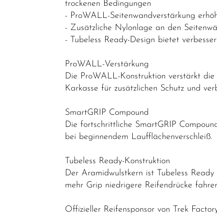
Kassetten &
trockenen Bedingungen
Ritzel
- ProWALL-Seitenwandverstärkung erhöht 
- Zusätzliche Nylonlage an den Seitenwä
Ketten
- Tubeless Ready-Design bietet verbesse
Kettenblätter
ProWALL-Verstärkung
Kettenschutz
Die ProWALL-Konstruktion verstärkt die
/
Karkasse für zusätzlichen Schutz und verb
Kettenführung
Kurbel & -
SmartGRIP Compound
Die fortschrittliche SmartGRIP Compound
garnituren
bei beginnendem Laufflächenverschleiß.
Laufräder
Lenker
Tubeless Ready-Konstruktion
Der Aramidwulstkern ist Tubeless Ready 
Lenkerbänder
mehr Grip niedrigere Reifendrücke fahren
Naben
Offizieller Reifensponsor von Trek Facto
Pedale /