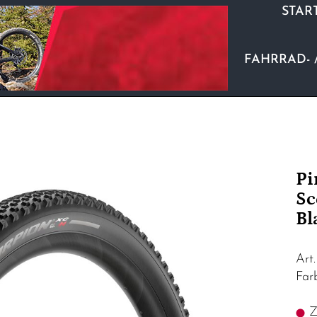
STAR
FAHRRAD- 
Pi
Sc
Bl
Art
Far
Z.