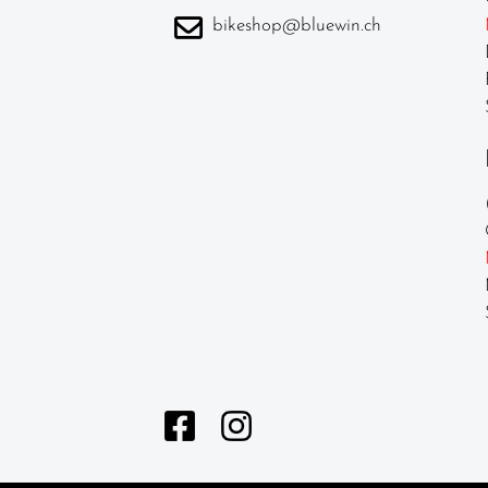
bikeshop@bluewin.ch
Vorbauten
Helme &
Zubehör
Werkstatt /
Reinigung /
Pflege
Neuheiten