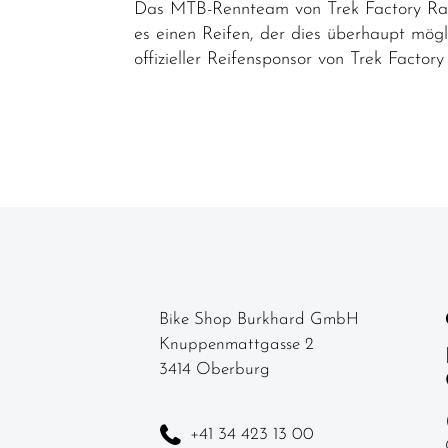
Das MTB-Rennteam von Trek Factory Raci
Schuhplatten
es einen Reifen, der dies überhaupt mög
Pneu /
offizieller Reifensponsor von Trek Factory
Reifen
Sättel
Sattelstützen
Schläuche
Schutzbleche
Speichen
Ständer
Bike Shop Burkhard GmbH
Steckachsen
Knuppenmattgasse 2
3414 Oberburg
/
Schnellspanner
+41 34 423 13 00
Steuersätze