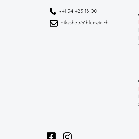
Schlösser
+41 34 423 13 00
Spiegel
bikeshop@bluewin.ch
Fahrradteile
Helme &
Zubehör
Werkstatt /
Reinigung /
Pflege
Neuheiten