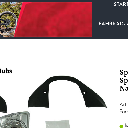
STAR
FAHRRAD- 
Sp
Sp
Na
Art
Far
li