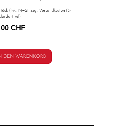
tück (inkl. MwSt. zzgl.
Versandkosten für
dardartikel
)
,00 CHF
N DEN WARENKORB