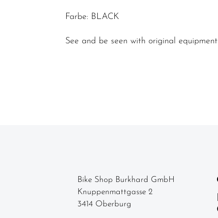
Wasserflaschen
Farbe: BLACK
Bidonhalter
See and be seen with original equipment 
Fahrradanhänger
/
Fahrradträger
Felgenbänder
Gepäckträger
Klingeln &
Hupen
Körbe
Korb/Packtaschen
Bike Shop Burkhard GmbH
Knuppenmattgasse 2
Pumpen
3414 Oberburg
Rucksäcke