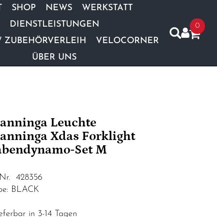
T
SHOP
NEWS
WERKSTATT
DIENSTLEISTUNGEN
0
/ ZUBEHÖRVERLEIH
VELOCORNER
ÜBER UNS
anninga Leuchte
anninga Xdas Forklight
bendynamo-Set M
.Nr. 428356
be: BLACK
eferbar in 3-14 Tagen