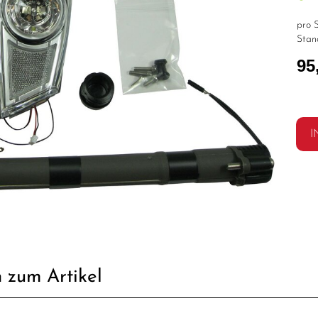
pro S
Stan
95
I
 zum Artikel