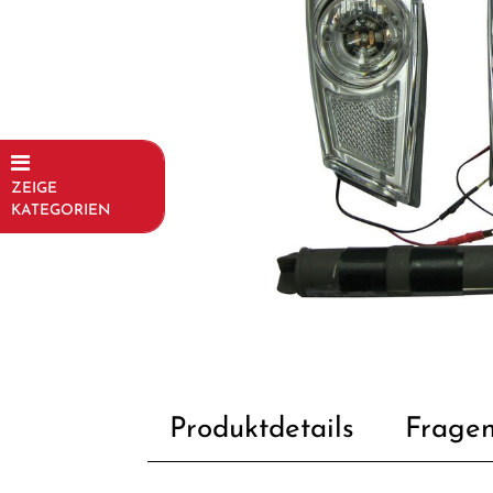
ZEIGE
KATEGORIEN
Fahrräder
Kinder- und
Jugendfahrräder
Rahmen
Fahrradzubehör
Produktdetails
Fragen
Beleuchtung
Bidon /