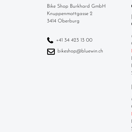
Rucksäcke
Bike Shop Burkhard GmbH
Knuppenmattgasse 2
Schlösser
3414 Oberburg
Spiegel
Fahrradteile
+41 34 423 13 00
Helme &
bikeshop@bluewin.ch
Zubehör
Werkstatt /
Reinigung /
Pflege
Neuheiten