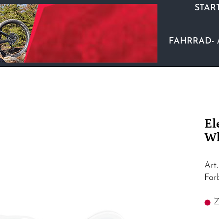
STAR
FAHRRAD- 
El
Wh
Art
Far
Z.