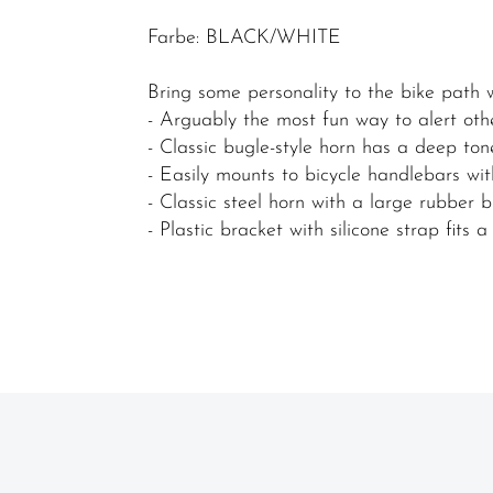
Bidon /
Farbe: BLACK/WHITE
Wasserflaschen
Bring some personality to the bike path w
Bidonhalter
- Arguably the most fun way to alert oth
Fahrradanhänger
- Classic bugle-style horn has a deep ton
/
- Easily mounts to bicycle handlebars wit
Fahrradträger
- Classic steel horn with a large rubber 
- Plastic bracket with silicone strap fits
Felgenbänder
Gepäckträger
Klingeln &
Hupen
Körbe
Korb/Packtaschen
Pumpen