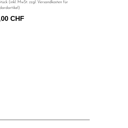
tück (inkl. MwSt. zzgl.
Versandkosten für
dardartikel
)
,00 CHF