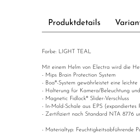
Fahrradzubehör
Fahrradteile
Produktdetails
Varian
Helme &
Zubehör
Werkstatt /
Farbe: LIGHT TEAL
Reinigung /
Pflege
Mit einem Helm von Electra wird die Hel
- Mips Brain Protection System
Neuheiten
- Boa®-System gewährleistet eine leichte
- Halterung für Kamera/Beleuchtung und 
- Magnetic Fidlock® Slider-Verschluss
- In-Mold-Schale aus EPS (expandiertes 
- Zertifiziert nach Standard NTA 8776 un
- Materialtyp: Feuchtigkeitsabführende Po