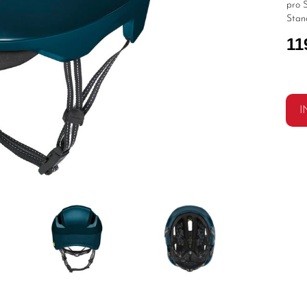
pro S
Stan
11
I