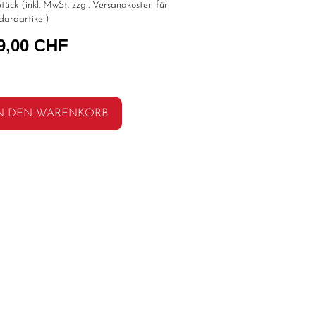
tück (inkl. MwSt. zzgl.
Versandkosten für
dardartikel
)
9,00 CHF
N DEN WARENKORB