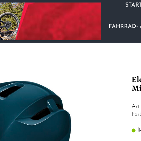
STAR
FAHRRAD- 
El
Mi
Art
Far
li