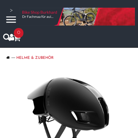
>
0
HELME & ZUBEHÖR