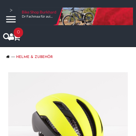
>
0
HELME & ZUBEHÖR