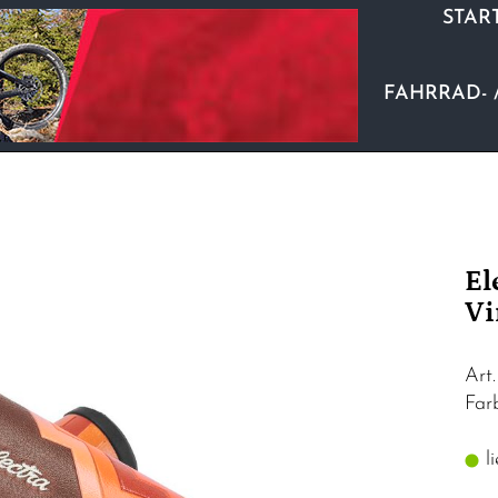
STAR
FAHRRAD- 
El
Vi
Art
Fa
li