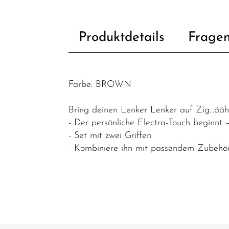
Fahrradteile
Dämpfer &
Produktdetails
Fragen
-
komponenten
Felgen
Farbe: BROWN
Gabeln
Griffe
Bring deinen Lenker Lenker auf Zig…ääh
- Der persönliche Electra-Touch beginnt –
Kassetten &
- Set mit zwei Griffen
Ritzel
- Kombiniere ihn mit passendem Zubehör 
Ketten
Kettenblätter
Kettenschutz
/
Kettenführung