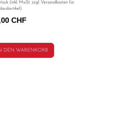
tück (inkl. MwSt. zzgl.
Versandkosten für
dardartikel
)
,00 CHF
N DEN WARENKORB