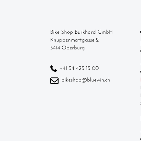
Kurbel & -
garnituren
Laufräder
Bike Shop Burkhard GmbH
Knuppenmattgasse 2
Lenker
3414 Oberburg
Lenkerbänder
Naben
+41 34 423 13 00
Pedale /
bikeshop@bluewin.ch
Schuhplatten
Pneu /
Reifen
Sättel
Sattelstützen
Schläuche