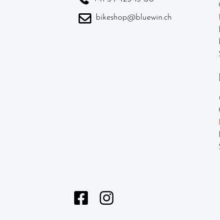
Laufräder
bikeshop@bluewin.ch
Lenker
Lenkerbänder
Naben
Pedale /
Schuhplatten
Pneu /
Reifen
Sättel
Sattelstützen
Schläuche
Schutzbleche