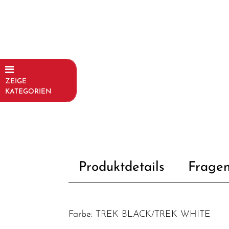
ZEIGE
KATEGORIEN
Fahrräder
Kinder- und
Jugendfahrräder
Rahmen
Produktdetails
Fragen
Fahrradzubehör
Fahrradteile
Farbe: TREK BLACK/TREK WHITE
Dämpfer &