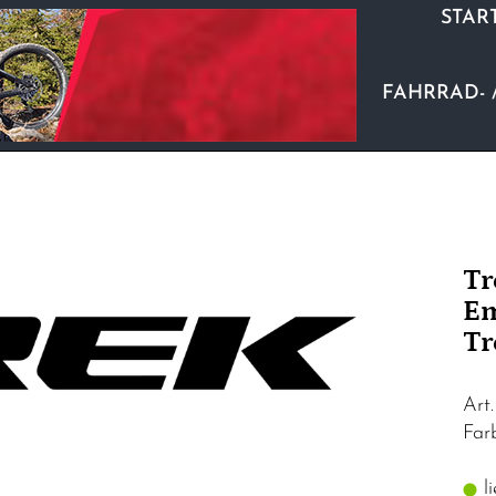
STAR
FAHRRAD- 
Tr
Em
Tr
Art
Far
li