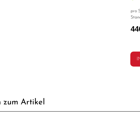
pro S
Stan
44
I
 zum Artikel