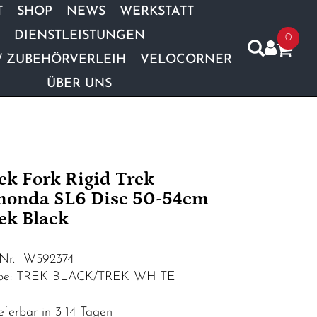
T
SHOP
NEWS
WERKSTATT
DIENSTLEISTUNGEN
0
/ ZUBEHÖRVERLEIH
VELOCORNER
ÜBER UNS
ek Fork Rigid Trek
onda SL6 Disc 50-54cm
ek Black
.Nr. W592374
be: TREK BLACK/TREK WHITE
eferbar in 3-14 Tagen