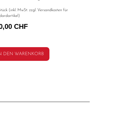
tück (inkl. MwSt. zzgl.
Versandkosten für
dardartikel
)
0,00 CHF
N DEN WARENKORB