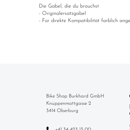
-
Die Gabel, die du brauchst
komponenten
- Originalersatzgabel
- Für direkte Kompatibilität farblich ang
Felgen
Gabeln
Griffe
Kassetten &
Ritzel
Ketten
Kettenblätter
Kettenschutz
Bike Shop Burkhard GmbH
/
Knuppenmattgasse 2
Kettenführung
3414 Oberburg
Kurbel & -
garnituren
+41 34 423 13 00