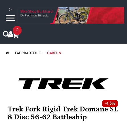
>
0
FAHRRADTEILE
GABELN
-4.3%
Trek Fork Rigid Trek Domane SL
8 Disc 56-62 Battleship