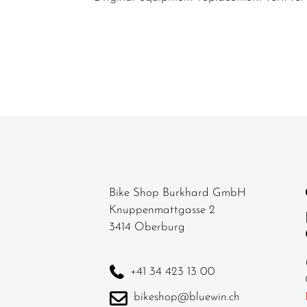
komponenten
Felgen
Gabeln
Griffe
Kassetten &
Ritzel
Ketten
Kettenblätter
Bike Shop Burkhard GmbH
Knuppenmattgasse 2
Kettenschutz
3414 Oberburg
/
Kettenführung
+41 34 423 13 00
Kurbel & -
garnituren
bikeshop@bluewin.ch