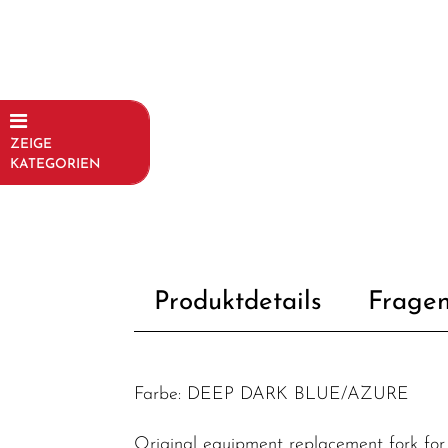
ZEIGE
KATEGORIEN
Fahrräder
Kinder- und
Jugendfahrräder
Produktdetails
Fragen
Rahmen
Fahrradzubehör
Fahrradteile
Farbe: DEEP DARK BLUE/AZURE
Dämpfer &
-
Original equipment replacement fork for 