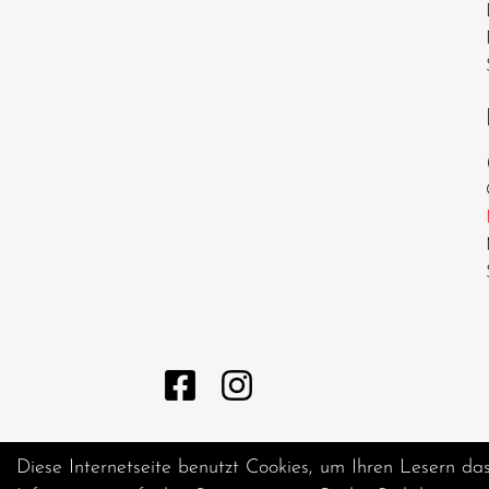
Laufräder
Lenker
Lenkerbänder
Naben
Pedale /
Schuhplatten
Pneu /
Reifen
Sättel
Sattelstützen
Schläuche
Schutzbleche
Diese Internetseite benutzt Cookies, um Ihren Lesern da
Speichen