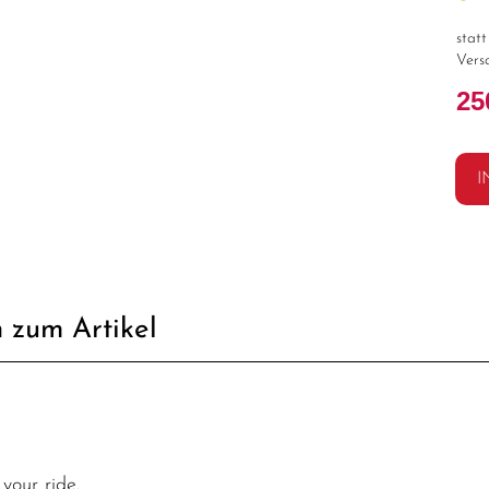
stat
Vers
25
I
 zum Artikel
your ride.