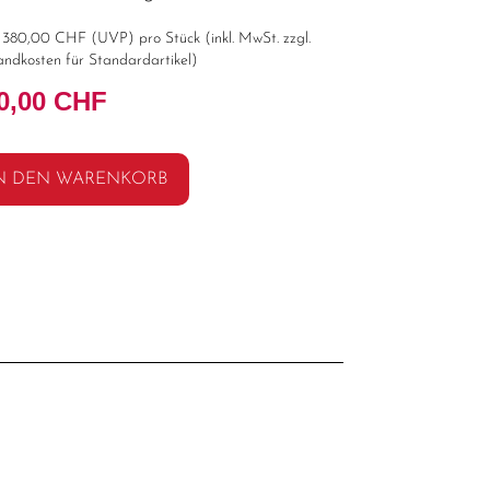
t
380,00 CHF
(
UVP
) pro Stück (inkl. MwSt. zzgl.
andkosten für Standardartikel
)
0,00 CHF
N DEN WARENKORB