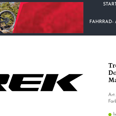
STAR
FAHRRAD- 
Tr
Do
Ma
Art
Fa
li