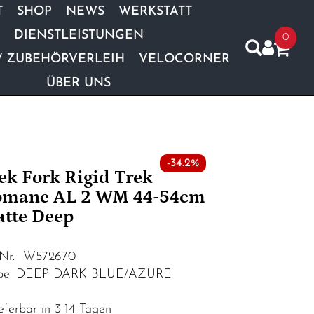
T
SHOP
NEWS
WERKSTATT
DIENSTLEISTUNGEN
0
/ ZUBEHÖRVERLEIH
VELOCORNER
ÜBER UNS
-34.2%
ek Fork Rigid Trek
mane AL 2 WM 44-54cm
tte Deep
.Nr. W572670
rbe: DEEP DARK BLUE/AZURE
eferbar in 3-14 Tagen