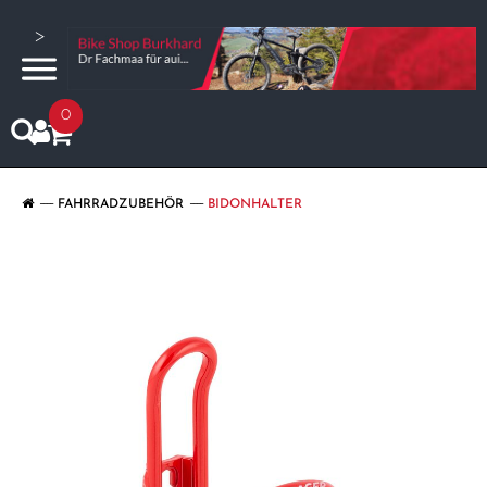
>
0
FAHRRADZUBEHÖR
BIDONHALTER