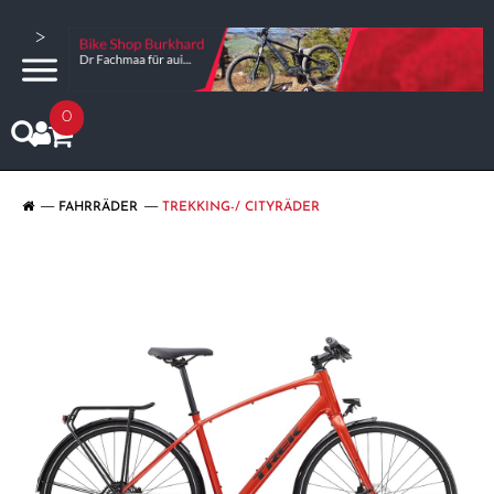
>
0
FAHRRÄDER
TREKKING-/ CITYRÄDER