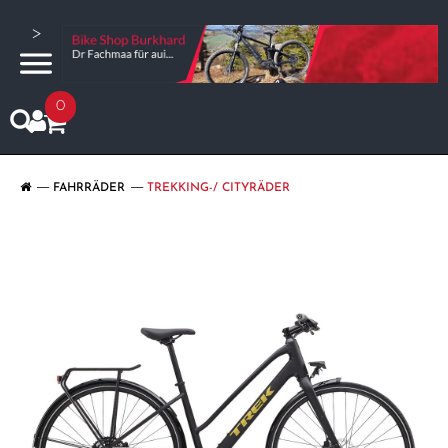
>
0
FAHRRÄDER
TREKKING-/ CITYRÄDER