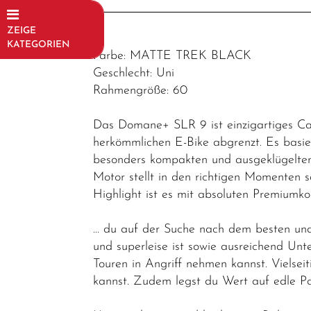
ZEIGE
KATEGORIEN
Farbe: MATTE TREK BLACK
Fahrräder
Geschlecht: Uni
Rahmengröße: 60
Trekking-/
Cityräder
Das Domane+ SLR 9 ist einzigartiges Ca
Mountainbikes
herkömmlichen E-Bike abgrenzt. Es basi
besonders kompakten und ausgeklügelten M
E-Bikes / E-
Motor stellt in den richtigen Momenten s
Rennräder
Highlight ist es mit absoluten Premium
E-MTB
… du auf der Suche nach dem besten und
Fully
und superleise ist sowie ausreichend Unte
E-MTB
Touren in Angriff nehmen kannst. Vielseit
Hardtail
kannst. Zudem legst du Wert auf edle P
E-Road