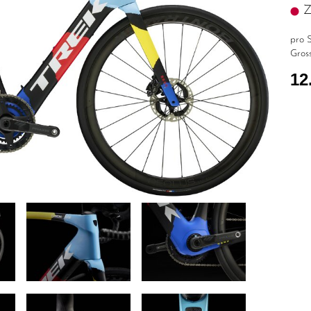
Z.
pro S
Gross
12