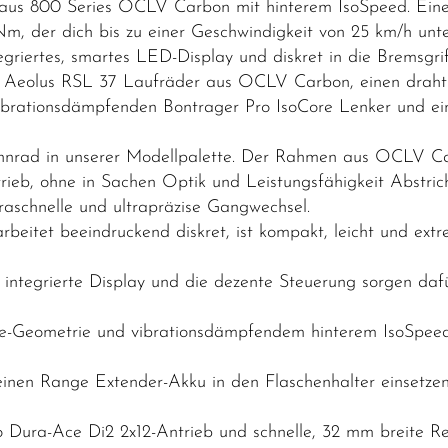
aus 800 Series OCLV Carbon mit hinterem IsoSpeed. Eine
 der dich bis zu einer Geschwindigkeit von 25 km/h unte
tegriertes, smartes LED-Display und diskret in die Bremsg
. Aeolus RSL 37 Laufräder aus OCLV Carbon, einen drahtl
 vibrationsdämpfenden Bontrager Pro IsoCore Lenker und e
nrad in unserer Modellpalette. Der Rahmen aus OCLV Car
trieb, ohne in Sachen Optik und Leistungsfähigkeit Abstric
raschnelle und ultrapräzise Gangwechsel.
eitet beeindruckend diskret, ist kompakt, leicht und extrem
integrierte Display und die dezente Steuerung sorgen dafü
ce-Geometrie und vibrationsdämpfendem hinterem IsoSpeed
einen Range Extender-Akku in den Flaschenhalter einsetzen
 Dura-Ace Di2 2x12-Antrieb und schnelle, 32 mm breite Rei