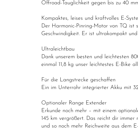
Zubehör
Offroad-Tauglichkeit gegen bis zu 40 m
Werkstatt /
Kompaktes, leises und kraftvolles E-Syst
Reinigung /
Der Harmonic-Pinring-Motor von TQ ist s
Pflege
Geschwindigkeit. Er ist ultrakompakt und 
Neuheiten
Ultraleichtbau
Dank unserem besten und leichtesten 
einmal 11,8 kg unser leichtestes E-Bike al
Für die Langstrecke geschaffen
Ein im Unterrohr integrierter Akku mit 
Optionaler Range Extender
Erkunde noch mehr – mit einem optional
145 km vergrößert. Das reicht dir immer
und so noch mehr Reichweite aus dem E-S