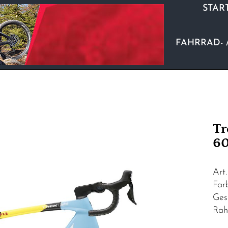
STAR
FAHRRAD- 
Tr
60
Art
Far
Ges
Rah