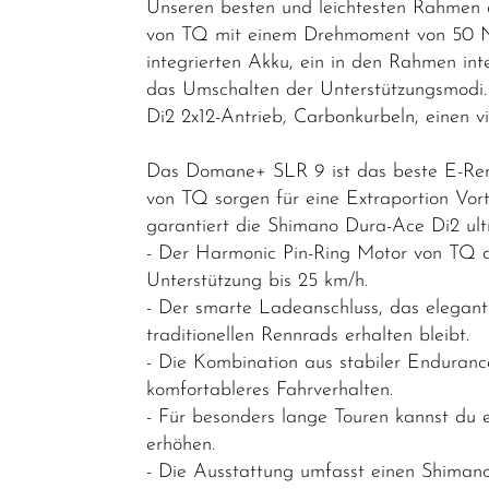
Unseren besten und leichtesten Rahmen 
E-Gravel
von TQ mit einem Drehmoment von 50 Nm,
integrierten Akku, ein in den Rahmen in
E-Trekking
das Umschalten der Unterstützungsmodi
/ E-City
Di2 2x12-Antrieb, Carbonkurbeln, einen
Rennräder /
Gravel
Das Domane+ SLR 9 ist das beste E-Ren
von TQ sorgen für eine Extraportion Vor
Fahrräder
garantiert die Shimano Dura-Ace Di2 ult
Sonderangebote
- Der Harmonic Pin-Ring Motor von TQ arb
Kinder- und
Unterstützung bis 25 km/h.
Jugendfahrräder
- Der smarte Ladeanschluss, das elegant 
traditionellen Rennrads erhalten bleibt.
Rahmen
- Die Kombination aus stabiler Enduran
Fahrradzubehör
komfortableres Fahrverhalten.
- Für besonders lange Touren kannst du 
Fahrradteile
erhöhen.
Helme &
- Die Ausstattung umfasst einen Shimano