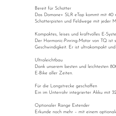
E-Gravel
Bereit für Schotter
Das Domane+ SLR eTap kommt mit 40 mm
E-Trekking
Schotterpisten und Feldwege mit jeder 
/ E-City
Rennräder /
Kompaktes, leises und kraftvolles E-Syst
Gravel
Der Harmonic-Pinring-Motor von TQ ist s
Geschwindigkeit. Er ist ultrakompakt und 
Fahrräder
Sonderangebote
Ultraleichtbau
Kinder- und
Dank unserem besten und leichtesten 8
Jugendfahrräder
E-Bike aller Zeiten.
Rahmen
Für die Langstrecke geschaffen
Fahrradzubehör
Ein im Unterrohr integrierter Akku mit 
Fahrradteile
Optionaler Range Extender
Helme &
Erkunde noch mehr – mit einem optional