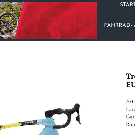
STAR
FAHRRAD- 
Tr
EU
Art
Far
Ges
Rah