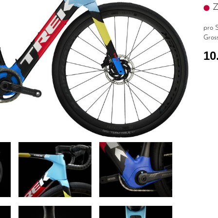
Z.
pro S
Gross
10