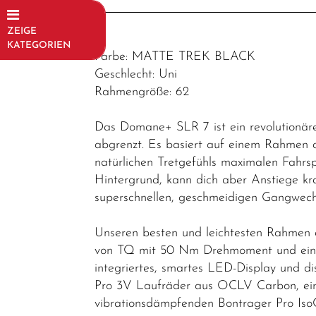
ZEIGE
KATEGORIEN
Farbe: MATTE TREK BLACK
Fahrräder
Geschlecht: Uni
Rahmengröße: 62
Trekking-/
Cityräder
Das Domane+ SLR 7 ist ein revolutionär
Mountainbikes
abgrenzt. Es basiert auf einem Rahmen 
natürlichen Tretgefühls maximalen Fahrsp
E-Bikes / E-
Hintergrund, kann dich aber Anstiege kra
Rennräder
superschnellen, geschmeidigen Gangwech
E-MTB
Unseren besten und leichtesten Rahmen 
Fully
von TQ mit 50 Nm Drehmoment und einer
E-MTB
integriertes, smartes LED-Display und d
Hardtail
Pro 3V Laufräder aus OCLV Carbon, eine
vibrationsdämpfenden Bontrager Pro IsoC
E-Road