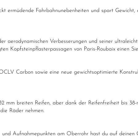
ckt ermüdende Fahrbahnunebenheiten und spart Gewicht, da
 aerodynamischen Verbesserungen und seiner ultraleichten
gten Kopfsteinpflasterpassagen von Paris-Roubaix einen Si
 OCLV Carbon sowie eine neue gewichtsoptimierte Konstru
n 32 mm breiten Reifen, aber dank der Reifenfreiheit bis 3
r die Räder nehmen.
ch und Aufnahmepunkten am Oberrohr hast du auf deinen 