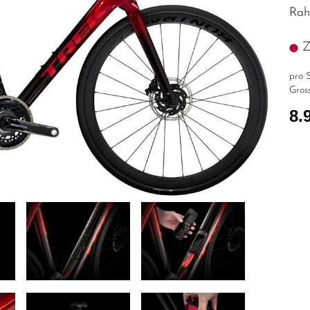
Rah
Z.
pro S
Gross
8.