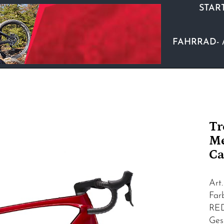
STAR
FAHRRAD- 
Tr
Me
Ca
Art
Fa
RE
Ges