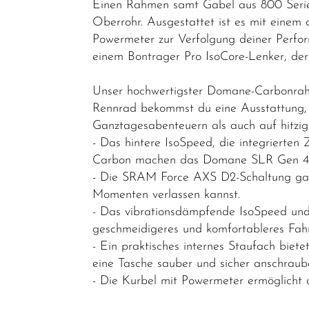
Einen Rahmen samt Gabel aus 800 Serie
Sonderangebote
Oberrohr. Ausgestattet ist es mit einem
Powermeter zur Verfolgung deiner Perfo
Kinder- und
einem Bontrager Pro IsoCore-Lenker, der
Jugendfahrräder
Rahmen
Unser hochwertigster Domane-Carbonrah
Rennrad bekommst du eine Ausstattung, d
Fahrradzubehör
Ganztagesabenteuern als auch auf hitzig
Fahrradteile
- Das hintere IsoSpeed, die integrierte
Carbon machen das Domane SLR Gen 4 zu
Helme &
- Die SRAM Force AXS D2-Schaltung gara
Zubehör
Momenten verlassen kannst.
Werkstatt /
- Das vibrationsdämpfende IsoSpeed und 
Reinigung /
geschmeidigeres und komfortableres Fahr
Pflege
- Ein praktisches internes Staufach bie
eine Tasche sauber und sicher anschraube
Neuheiten
- Die Kurbel mit Powermeter ermöglicht