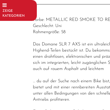
ZEIGE
KATEGORIEN
Farbe: METALLIC RED SMOKE TO 
Fahrräder
Geschlecht: Uni
Rahmengröße: 58
Trekking-/
Cityräder
Das Domane SLR 7 AXS ist ein ultraleich
Mountainbikes
Highend-Teilen bestückt ist. Du bekom
einen drahtlosen, elektronischen und 
E-Bikes / E-
sich im integrierten, leicht zugänglichen
Rennräder
auch auf rauem Asphalt und leichtem
Rennräder /
… du auf der Suche nach einem Bike bist
Gravel
bietet und mit einer rennbereiten Aussta
Rennräder
unter allen Bedingungen von den schnell
Antriebs profitieren.
Gravel
Fahrräder