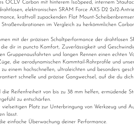
s OCLV Carbon mit hinterem IsoSpeed, internem Staufac
 drahtlosen, elektronischen SRAM Force AXS D2 2x12-Antrie
rmance, kraftvoll zupackenden Flat Mount-Scheibenbremse
 Straßenvibrationen im Vergleich zu herkömmlichen Carbon
men mit der präzisen Schaltperformance der drahtlosen
ie dir in puncto Komfort, Zuverlässigkeit und Geschwindi
en Gruppenausfahrten und langen Rennen einen echten Vort
n Züge, die aerodynamischen Kammtail-Rohrprofile und uns
 einem hochschnellen, ultraleichten und besonders gesc
ntiert schnelle und präzise Gangwechsel, auf die du dich
die Reifenfreiheit von bis zu 38 mm helfen, ermüdende St
gefühl zu entschärfen.
tet vielseitigen Platz zur Unterbringung von Werkzeug und 
n lässt.
 die einfache Überwachung deiner Performance.