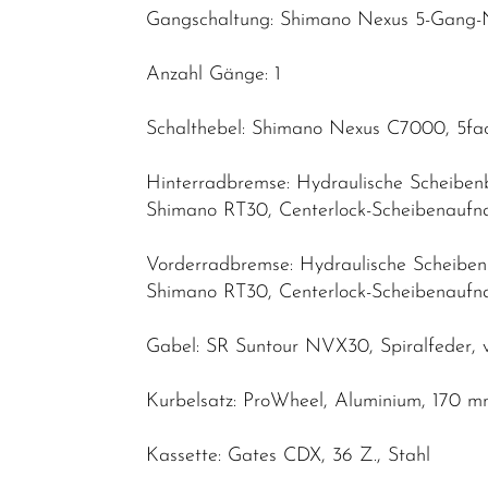
/ E-City
Gangschaltung: Shimano Nexus 5-Gang-N
Rennräder /
Anzahl Gänge: 1
Gravel
Fahrräder
Schalthebel: Shimano Nexus C7000, 5fa
Sonderangebote
Hinterradbremse: Hydraulische Scheib
Kinder- und
Shimano RT30, Centerlock-Scheibenauf
Jugendfahrräder
Rahmen
Vorderradbremse: Hydraulische Scheib
Shimano RT30, Centerlock-Scheibenauf
Fahrradzubehör
Fahrradteile
Gabel: SR Suntour NVX30, Spiralfeder,
Helme &
Kurbelsatz: ProWheel, Aluminium, 170 
Zubehör
Werkstatt /
Kassette: Gates CDX, 36 Z., Stahl
Reinigung /