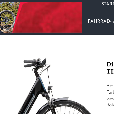
STAR
FAHRRAD- 
Di
TI
Art
Fa
Ges
Rah