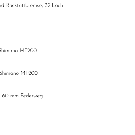
d Rücktrittbremse, 32-Loch
e Shimano MT200
e Shimano MT200
se, 60 mm Federweg