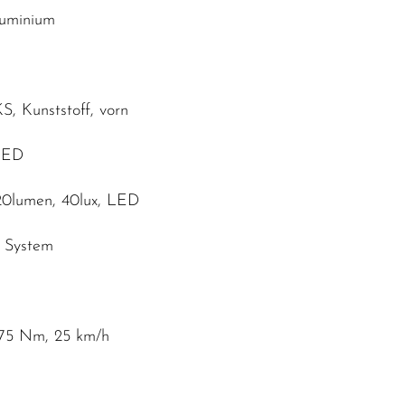
luminium
KS, Kunststoff, vorn
 LED
20lumen, 40lux, LED
t System
 75 Nm, 25 km/h