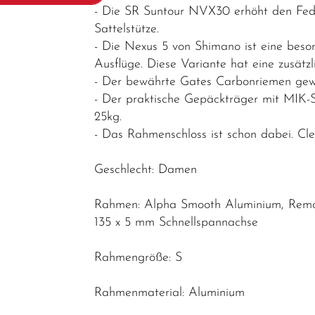
- Die SR Suntour NVX30 erhöht den Fede
Fahrräder
Sattelstütze.
Trekking-/
- Die Nexus 5 von Shimano ist eine beson
Cityräder
Ausflüge. Diese Variante hat eine zusätzl
- Der bewährte Gates Carbonriemen gewä
Mountainbikes
- Der praktische Gepäckträger mit MIK-Sys
E-Bikes / E-
25kg.
Rennräder
- Das Rahmenschloss ist schon dabei. Cle
E-MTB
Geschlecht: Damen
Fully
Rahmen: Alpha Smooth Aluminium, Remov
E-MTB
135 x 5 mm Schnellspannachse
Hardtail
E-Road
Rahmengröße: S
E-Gravel
Rahmenmaterial: Aluminium
E-Trekking