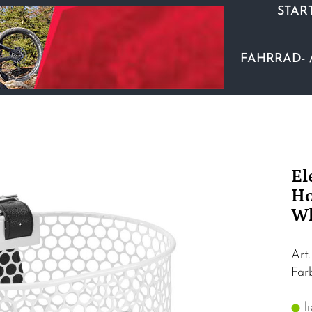
STAR
FAHRRAD- 
El
Ho
Wh
Art
Far
li