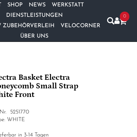
T
SHOP
NEWS
WERKSTATT
DIENSTLEISTUNGEN
0
/ ZUBEHÖRVERLEIH
VELOCORNER
ÜBER UNS
ectra Basket Electra
neycomb Small Strap
ite Front
.Nr. 5251770
be: WHITE
eferbar in 3-14 Tagen