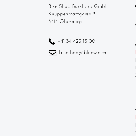
Rucksäcke
Bike Shop Burkhard GmbH
Knuppenmattgasse 2
Schlösser
3414 Oberburg
Spiegel
Fahrradteile
+41 34 423 13 00
Helme &
bikeshop@bluewin.ch
Zubehör
Werkstatt /
Reinigung /
Pflege
Neuheiten