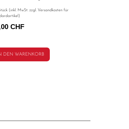
tück (inkl. MwSt. zzgl.
Versandkosten für
dardartikel
)
,00 CHF
N DEN WARENKORB