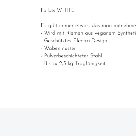
Bidon /
Farbe: WHITE
Wasserflaschen
Es gibt immer etwas, das man mitnehmen
Bidonhalter
- Wird mit Riemen aus veganem Syntheti
Fahrradanhänger
- Geschütztes Electra-Design
/
- Wabenmuster
Fahrradträger
- Pulverbeschichteter Stahl
- Bis zu 2,5 kg Tragfähigkeit
Felgenbänder
Gepäckträger
Klingeln &
Hupen
Körbe
Korb/Packtaschen
Pumpen