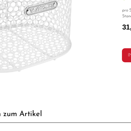
pro S
Stan
31
I
 zum Artikel