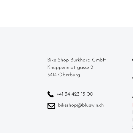
Kettenführung
Kurbel & -
garnituren
Laufräder
Lenker
Lenkerbänder
Bike Shop Burkhard GmbH
Knuppenmattgasse 2
Naben
3414 Oberburg
Pedale /
Schuhplatten
+41 34 423 13 00
Pneu /
bikeshop@bluewin.ch
Reifen
Sättel
Sattelstützen