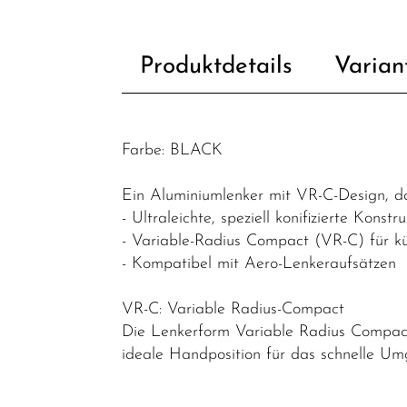
Fahrradzubehör
Fahrradteile
Produktdetails
Varian
Dämpfer &
-
komponenten
Farbe: BLACK
Felgen
Gabeln
Ein Aluminiumlenker mit VR-C-Design, d
- Ultraleichte, speziell konifizierte Kons
Griffe
- Variable-Radius Compact (VR-C) für k
Kassetten &
- Kompatibel mit Aero-Lenkeraufsätzen
Ritzel
VR-C: Variable Radius-Compact
Ketten
Die Lenkerform Variable Radius Compac
Kettenblätter
ideale Handposition für das schnelle Um
Kettenschutz
/