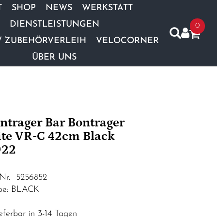
T
SHOP
NEWS
WERKSTATT
DIENSTLEISTUNGEN
0
/ ZUBEHÖRVERLEIH
VELOCORNER
ÜBER UNS
ntrager Bar Bontrager
ite VR-C 42cm Black
022
.Nr. 5256852
be: BLACK
eferbar in 3-14 Tagen