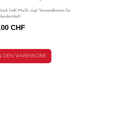
tück (inkl. MwSt. zzgl.
Versandkosten für
dardartikel
)
,00 CHF
N DEN WARENKORB