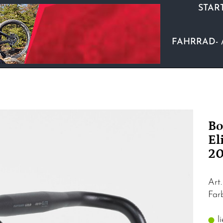
STAR
FAHRRAD- 
Bo
El
2
Art
Far
li