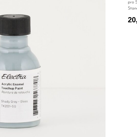
pro S
Stan
20