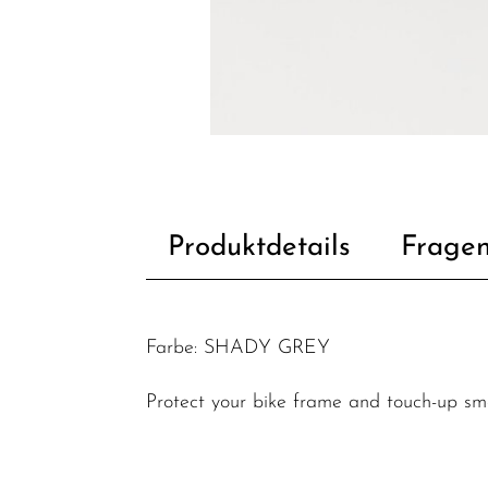
Rahmen
Cover
Batterieabdeckung
Rahmenfarbe
/
Rahmenlackierung
Schaltauge
Produktdetails
Fragen
Fahrradzubehör
Fahrradteile
Helme &
Farbe: SHADY GREY
Zubehör
Werkstatt /
Protect your bike frame and touch-up sma
Reinigung /
Pflege