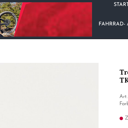
STAR
FAHRRAD- 
Tr
TK
Art
Fa
Z.