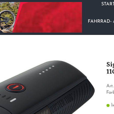
STAR
FAHRRAD- 
Si
11
Art
Far
li