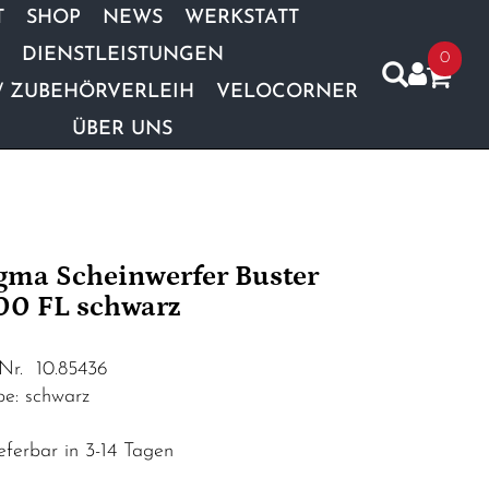
T
SHOP
NEWS
WERKSTATT
DIENSTLEISTUNGEN
0
/ ZUBEHÖRVERLEIH
VELOCORNER
ÜBER UNS
gma Scheinwerfer Buster
00 FL schwarz
.Nr. 10.85436
be: schwarz
eferbar in 3-14 Tagen