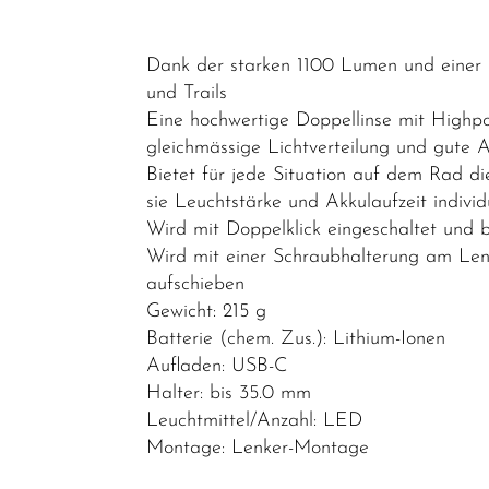
Gepäckträger
Klingeln &
Dank der starken 1100 Lumen und einer L
Hupen
und Trails
Körbe
Eine hochwertige Doppellinse mit Highp
gleichmässige Lichtverteilung und gute 
Korb/Packtaschen
Bietet für jede Situation auf dem Rad 
Pumpen
sie Leuchtstärke und Akkulaufzeit individ
Wird mit Doppelklick eingeschaltet und b
Rucksäcke
Wird mit einer Schraubhalterung am Lenke
Schlösser
aufschieben
Gewicht: 215 g
Spiegel
Batterie (chem. Zus.): Lithium-Ionen
Fahrradteile
Aufladen: USB-C
Halter: bis 35.0 mm
Helme &
Leuchtmittel/Anzahl: LED
Zubehör
Montage: Lenker-Montage
Werkstatt /