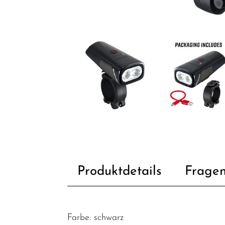
Fahrräder
Kinder- und
Jugendfahrräder
Rahmen
Fahrradzubehör
Beleuchtung
Bidon /
Wasserflaschen
Bidonhalter
Fahrradanhänger
Produktdetails
Fragen
/
Fahrradträger
Felgenbänder
Farbe: schwarz