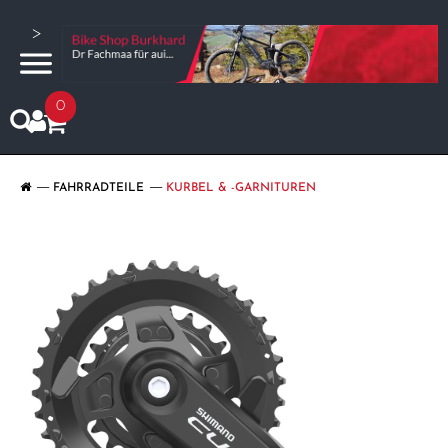
>
0
FAHRRADTEILE
KURBEL & -GARNITUREN