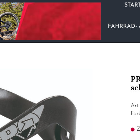
STAR
FAHRRAD- 
PR
sc
Art
Far
Z.