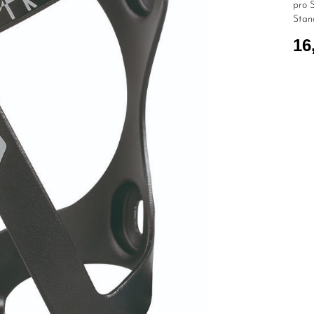
pro S
Stan
16