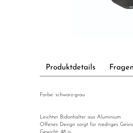
Fahrradzubehör
Beleuchtung
Bidon /
Wasserflaschen
Bidonhalter
Fahrradanhänger
Produktdetails
Fragen
/
Fahrradträger
Felgenbänder
Farbe: schwarz-grau
Gepäckträger
Klingeln &
Leichter Bidonhalter aus Aluminium
Hupen
Offenes Design sorgt für niedriges Gewi
Körbe
Gewicht: 48 g