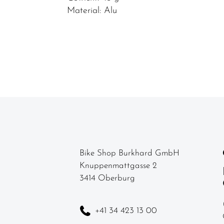
Material: Alu
Korb/Packtaschen
Pumpen
Rucksäcke
Schlösser
Spiegel
Fahrradteile
Helme &
Zubehör
Bike Shop Burkhard GmbH
Werkstatt /
Knuppenmattgasse 2
Reinigung /
3414 Oberburg
Pflege
Neuheiten
+41 34 423 13 00