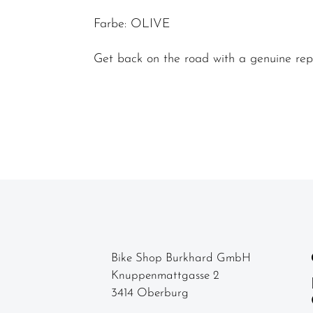
-
Farbe: OLIVE
komponenten
Get back on the road with a genuine re
Felgen
Gabeln
Griffe
Kassetten &
Ritzel
Ketten
Kettenblätter
Kettenschutz
/
Bike Shop Burkhard GmbH
Kettenführung
Knuppenmattgasse 2
3414 Oberburg
Kurbel & -