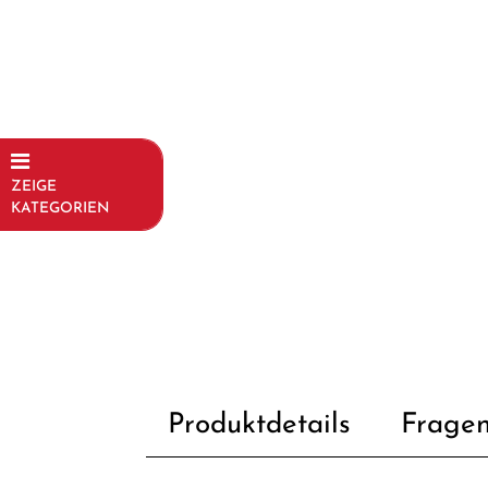
ZEIGE
KATEGORIEN
Fahrräder
Kinder- und
Jugendfahrräder
Rahmen
Fahrradzubehör
Produktdetails
Fragen
Fahrradteile
Dämpfer &