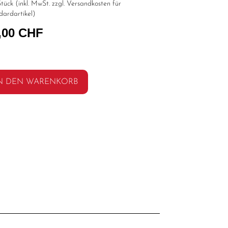
tück (inkl. MwSt. zzgl.
Versandkosten für
dardartikel
)
,00 CHF
N DEN WARENKORB