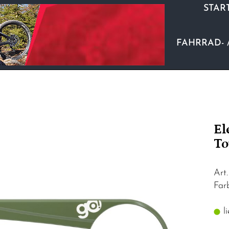
STAR
FAHRRAD- 
El
To
Art
Far
li