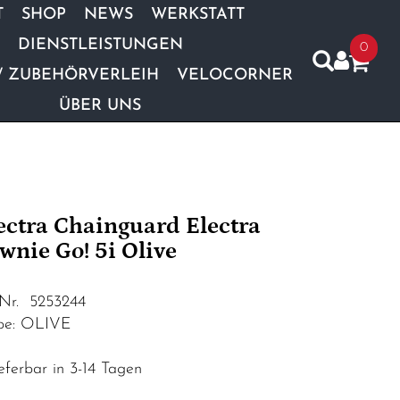
T
SHOP
NEWS
WERKSTATT
DIENSTLEISTUNGEN
0
/ ZUBEHÖRVERLEIH
VELOCORNER
ÜBER UNS
ectra Chainguard Electra
wnie Go! 5i Olive
.Nr. 5253244
be: OLIVE
eferbar in 3-14 Tagen