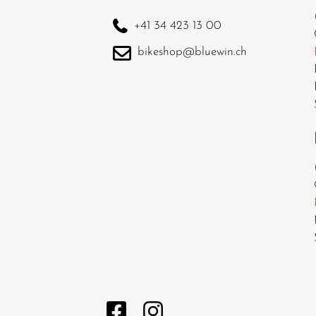
garnituren
+41 34 423 13 00
Laufräder
bikeshop@bluewin.ch
Lenker
Lenkerbänder
Naben
Pedale /
Schuhplatten
Pneu /
Reifen
Sättel
Sattelstützen
Schläuche
Schutzbleche