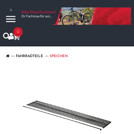
>
0
FAHRRADTEILE
SPEICHEN