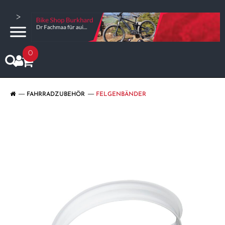
>
0
FAHRRADZUBEHÖR
FELGENBÄNDER