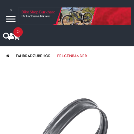
>
0
FAHRRADZUBEHÖR
FELGENBÄNDER