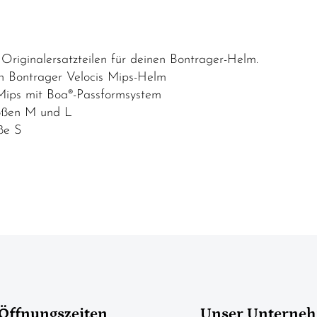
 Originalersatzteilen für deinen Bontrager-Helm.
en Bontrager Velocis Mips-Helm
 Mips mit Boa®-Passformsystem
rößen M und L
ße S
Öffnungszeiten
Unser Unterne