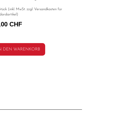
tück (inkl. MwSt. zzgl.
Versandkosten für
dardartikel
)
,00 CHF
N DEN WARENKORB
l