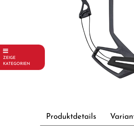
ZEIGE
KATEGORIEN
Fahrräder
Kinder- und
Jugendfahrräder
Rahmen
Produktdetails
Varian
Fahrradzubehör
Fahrradteile