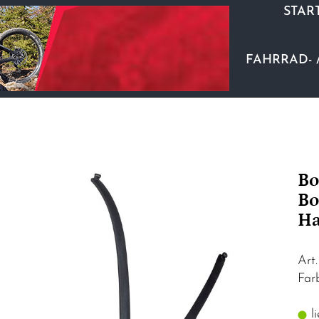
STAR
FAHRRAD- 
Bo
Bo
Ha
Art
Far
li