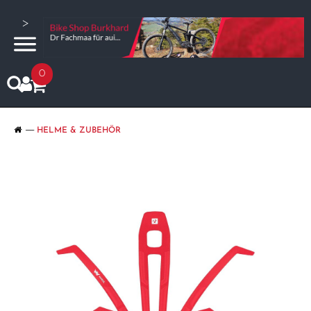
>
0
HELME & ZUBEHÖR