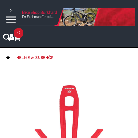
>
0
HELME & ZUBEHÖR